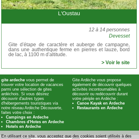
L'Oustau
12 à 14 personnes
Devesset
Gite d'étape de caractère et auberge de campagne,
dans une authentique ferme en pierres et lauze, bord
de lac, à 1100 m d'altitude.
> Voir le site
gite ardeche
vous permet de
Gite Ardèche vous propose
trouver votre location de vacances
également de découvrir quelques
parmi une sélection de gites
activités incontournables à
ardéchois. Si vous désirez
découvrir ou redécouvrir durant
découvrir d'autres types
votre périple en Ardèche :
d'hébergements touristiques via
Canoe Kayak en Ardeche
notre réseau Ardèche Découverte,
Restaurants en Ardeche
faites votre choix :
Campings en Ardeche
Chambres d'Hotes en Ardeche
Hotels en Ardeche
En utilisant ce site, vous acceptez que des cookies soient utilisés à des