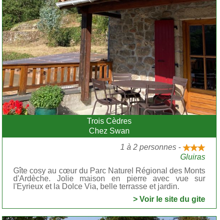
Trois Cèdres
Chez Swan
1 à 2 personnes -
Gluiras
Gîte cosy au cœur du Parc Naturel Régional des Monts
d'Ardèche. Jolie maison en pierre avec vue sur
l'Eyrieux et la Dolce Via, belle terrasse et jardin.
> Voir le site du gite