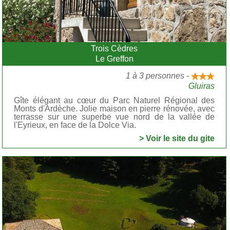
Trois Cèdres
Le Greffon
1 à 3 personnes -
Gluiras
Gîte élégant au cœur du Parc Naturel Régional des
Monts d'Ardèche. Jolie maison en pierre rénovée, avec
terrasse sur une superbe vue nord de la vallée de
l'Eyrieux, en face de la Dolce Via.
> Voir le site du gite